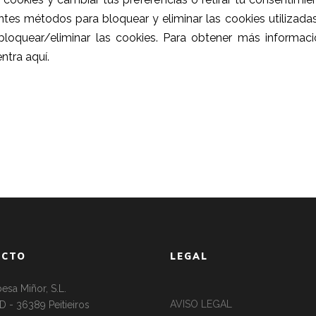
ntes métodos para bloquear y eliminar las cookies utilizadas
bloquear/eliminar las cookies.
Para obtener más informaci
entra
aquí
.
ACTO
LEGAL
esa Miñor, S.L.
AVISO LEGAL
 D - 36389 Peitieiros