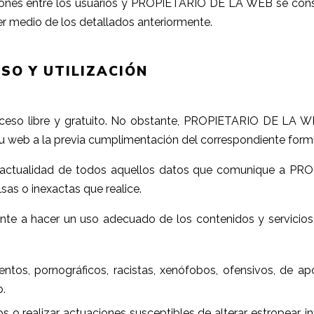
iones entre los usuarios y PROPIETARIO DE LA WEB se consid
er medio de los detallados anteriormente.
SO Y UTILIZACIÓN
acceso libre y gratuito. No obstante, PROPIETARIO DE LA WE
su web a la previa cumplimentación del correspondiente formu
d y actualidad de todos aquellos datos que comunique a P
sas o inexactas que realice.
nte a hacer un uso adecuado de los contenidos y servic
lentos, pornográficos, racistas, xenófobos, ofensivos, de ap
o.
cos o realizar actuaciones susceptibles de alterar, estropear, 